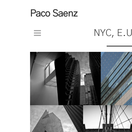
Paco Saenz
NYC, E.U
ƒ/11
18 mm
200